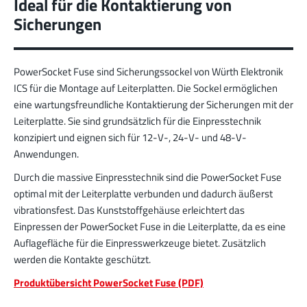
Ideal für die Kontaktierung von
Steckverbindern; Hohe Kontaktüberdeckung der
Sicherungen
Lammellenkontakte.
Mehr zur Produktgruppe
PowerSocket Fuse sind Sicherungssockel von Würth Elektronik
ICS für die Montage auf Leiterplatten. Die Sockel ermöglichen
PowerFlex
eine wartungsfreundliche Kontaktierung der Sicherungen mit der
FPFT
Schrauben
Bis 60 A
Leiterplatte. Sie sind grundsätzlich für die Einpresstechnik
Ideal für die Kombination von Schraub- und
konzipiert und eignen sich für 12-V-, 24-V- und 48-V-
Faston Flachsteckverbindern und geringe
Anwendungen.
Gewichtsanforderungen.
Durch die massive Einpresstechnik sind die PowerSocket Fuse
Mehr zur Produktgruppe
optimal mit der Leiterplatte verbunden und dadurch äußerst
vibrationsfest. Das Kunststoffgehäuse erleichtert das
Einpressen der PowerSocket Fuse in die Leiterplatte, da es eine
LF PowerPlus
Auflagefläche für die Einpresswerkzeuge bietet. Zusätzlich
werden die Kontakte geschützt.
MPFT, THT
Schrauben
Bis 360 A
Ideal für erhöhte Drehmomentanforderungen (ab
Produktübersicht PowerSocket Fuse (PDF)
4 Nm), geringe Gewichtsanforderungen und
automatisierte Verarbeitungen.