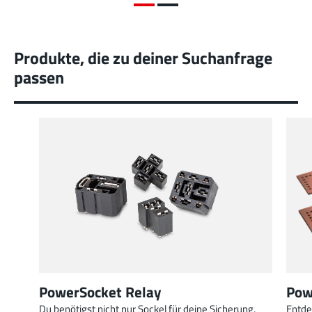
Produkte, die zu deiner Suchanfrage
passen
PowerSocket Relay
Pow
Du benötigst nicht nur Sockel für deine Sicherung,
Entde