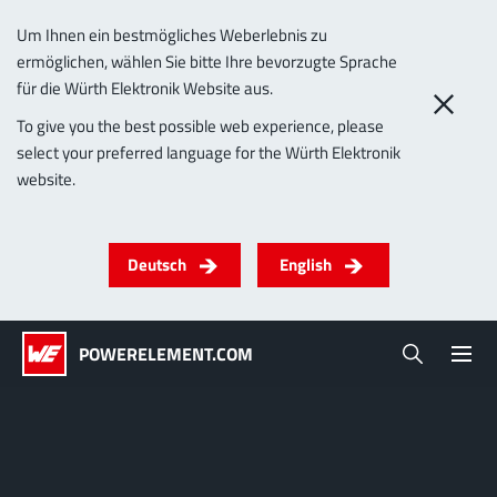
Um Ihnen ein bestmögliches Weberlebnis zu
ermöglichen, wählen Sie bitte Ihre bevorzugte Sprache
0
für die Würth Elektronik Website aus.
PowerSocket Fuse
To give you the best possible web experience, please
select your preferred language for the Würth Elektronik
Produkte
website.
Powerelemente
PowerBusbars
PowerSockets
Anwendungen
ALLE PRODUKTE
Deutsch
English
Technologie
(LF) PowerOne
MPFT, THT, THR, SMT
Schrauben
Bis 1000 A
Ideal für vielseitige & individualisierbare
POWERELEMENT.COM
Lead-Free
Anwendungen.
Mehr zur Produktgruppe
Service & Support
Unternehmen