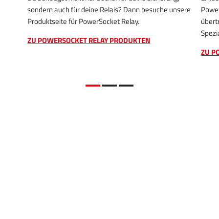
sondern auch für deine Relais? Dann besuche unsere
Power
Produktseite für PowerSocket Relay.
übert
Spezi
ZU POWERSOCKET RELAY PRODUKTEN
ZU P