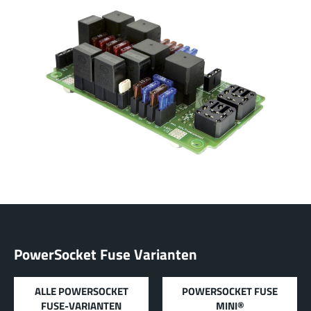
Mehr zur Produktgruppe
LF PowerBasket
MPFT, FPTF, THT, SMT
Stecken
Bis 160 A
Ideal für mehrere Steckzyklen mit geringen
Steckkräften, hohe Positionstoleranzen und
geringe Gewichtsanforderungen.
Mehr zur Produktgruppe
PowerCover
Berührschutzelemente
Zubehör
PowerSocket Fuse Varianten
Ideal für den Schutz von Powerelementen (Dreh-
und Berührungsschutz)
Mehr zur Produktgruppe
ALLE POWERSOCKET
POWERSOCKET FUSE
FUSE-VARIANTEN
MINI®