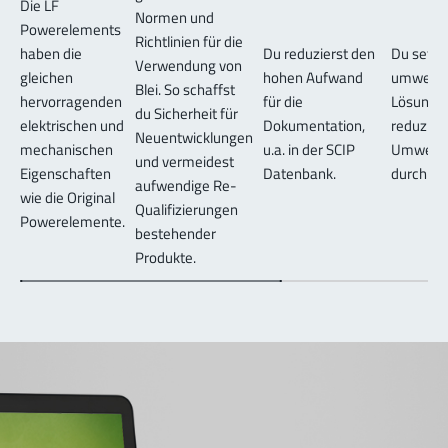
Die LF
Normen und
Powerelements
Richtlinien für die
haben die
Du reduzierst den
Du setzt 
Verwendung von
gleichen
hohen Aufwand
umweltfr
Blei. So schaffst
hervorragenden
für die
Lösung 
du Sicherheit für
elektrischen und
Dokumentation,
reduziers
Neuentwicklungen
mechanischen
u.a. in der SCIP
Umweltb
und vermeidest
Eigenschaften
Datenbank.
durch Ble
aufwendige Re-
wie die Original
Qualifizierungen
Powerelemente.
bestehender
Produkte.