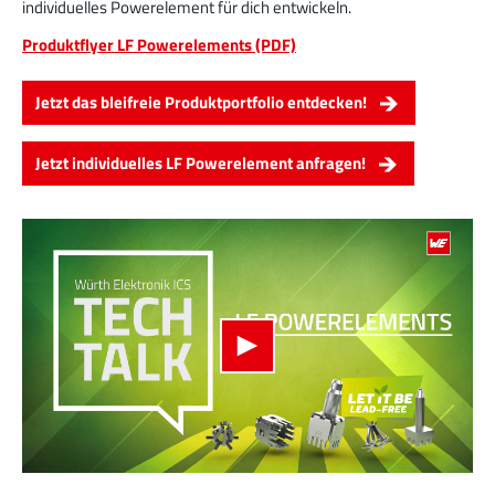
individuelles Powerelement für dich entwickeln.
Mehr zur Produktgruppe
Produktflyer LF Powerelements (PDF)
Jetzt das bleifreie Produktportfolio entdecken!
LF PowerBasket
MPFT, FPTF, THT, SMT
Stecken
Bis 160 A
Jetzt individuelles LF Powerelement anfragen!
Ideal für mehrere Steckzyklen mit geringen
Steckkräften, hohe Positionstoleranzen und
geringe Gewichtsanforderungen.
Mehr zur Produktgruppe
PowerCover
Berührschutzelemente
Zubehör
Ideal für den Schutz von Powerelementen (Dreh-
und Berührungsschutz)
Mehr zur Produktgruppe