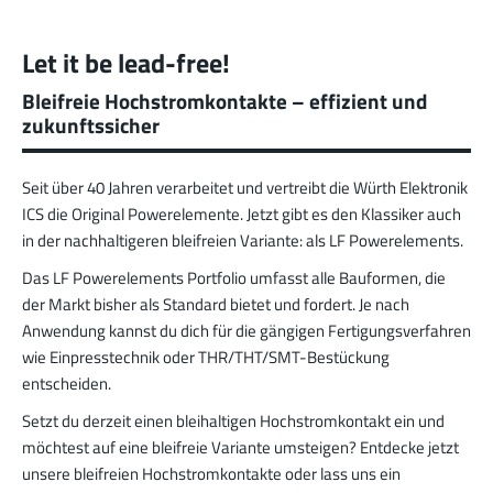
Steckverbindern; Hohe Kontaktüberdeckung der
Lammellenkontakte.
Let it be lead-free!
Mehr zur Produktgruppe
Bleifreie Hochstromkontakte – effizient und
zukunftssicher
PowerFlex
Seit über
40
Jahren verarbeitet und vertreibt die Würth Elektronik
FPFT
Schrauben
Bis 60 A
ICS die Original Powerelemente. Jetzt gibt es den Klassiker auch
Ideal für die Kombination von Schraub- und
Faston Flachsteckverbindern und geringe
in der nachhaltigeren bleifreien Variante: als LF Powerelements.
Gewichtsanforderungen.
Das LF Powerelements Portfolio umfasst alle Bauformen, die
Mehr zur Produktgruppe
der Markt bisher als Standard bietet und fordert. Je nach
Anwendung kannst du dich für die gängigen Fertigungsverfahren
wie Einpresstechnik oder THR/THT/SMT-Bestückung
entscheiden.
LF PowerPlus
MPFT, THT
Schrauben
Bis 360 A
Setzt du derzeit einen bleihaltigen Hochstromkontakt ein und
Ideal für erhöhte Drehmomentanforderungen (ab
möchtest auf eine bleifreie Variante umsteigen? Entdecke jetzt
4 Nm), geringe Gewichtsanforderungen und
unsere bleifreien Hochstromkontakte oder lass uns ein
automatisierte Verarbeitungen.