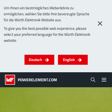
Um Ihnen ein bestmögliches Weberlebnis zu
ermöglichen, wählen Sie bitte Ihre bevorzugte Sprache
0
für die Würth Elektronik Website aus.
To give you the best possible web experience, please
select your preferred language for the Würth Elektronik
Produkte
website.
Powerelemente
PowerBusbars
PowerSockets
Anwendungen
ALLE PRODUKTE
Deutsch
English
Technologie
(LF) PowerOne
MPFT, THT, THR, SMT
Schrauben
Bis 1000 A
Ideal für vielseitige & individualisierbare
POWERELEMENT.COM
Lead-Free
Anwendungen.
Mehr zur Produktgruppe
Service & Support
Unternehmen