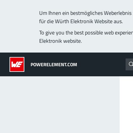
Um Ihnen ein bestmögliches Weberlebnis z
für die Würth Elektronik Website aus.
Produkte
Anwendungen
Technologie
Lead-Free
To give you the best possible web experie
Elektronik website.
Powerelemente
(LF) PowerOne
POWERELEMENT.COM
PowerBusbars
MPFT, THT, THR, SMT
PowerSockets
Ideal für vielseitige &
Mehr zur Produktgrup
ALLE PRODUKTE
PowerLamella
MPFT
Stecken
Bis 