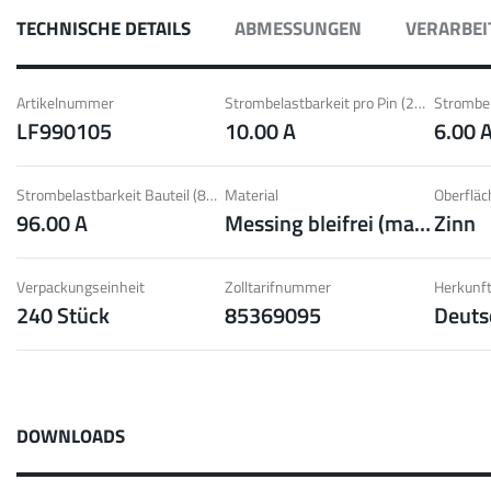
 mit Radsok Steckverbindern; Hohe
Idea
TECHNISCHE DETAILS
ABMESSUNGEN
VERARBEI
r Lammellenkontakte.
Kont
pe
Mehr
Artikelnummer
Strombelastbarkeit pro Pin (20°C) ~
LF990105
10.00 A
6.00 
LF 
Strombelastbarkeit Bauteil (85°C) ~
Material
Oberfläc
96.00 A
Messing bleifrei (max. 0,1% Pb)
Zinn
 60 A
MPF
ion von Schraub- und Faston
Idea
nd geringe Gewichtsanforderungen.
Gewi
Verpackungseinheit
Zolltarifnummer
Herkunft
240 Stück
85369095
Deuts
pe
Mehr
Pow
DOWNLOADS
Stecken
Bis 160 A
Berü
kzyklen mit geringen Steckkräften, hohe
Idea