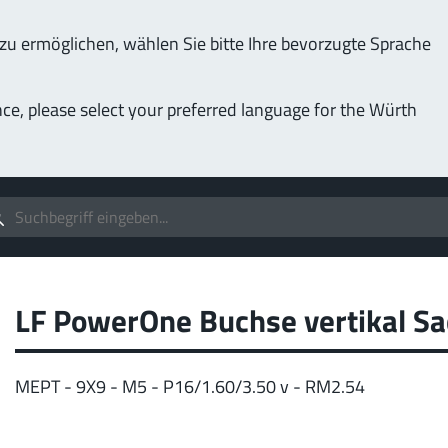
u ermöglichen, wählen Sie bitte Ihre bevorzugte Sprache
Service & Support
Unternehmen
nce, please select your preferred language for the Würth
(LF
Schrauben
Bis 1000 A
MPF
 individualisierbare Anwendungen.
Idea
IGBT
pe
LF PowerOne Buchse vertikal Sa
Mehr
MEPT - 9X9 - M5 - P16/1.60/3.50 v - RM2.54
Pow
400 A
MPF