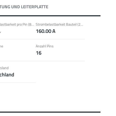
l für Verbindungen mit Lamella Steckverbindern; Hohe
TUNG UND LEITERPLATTE
aktüberdeckung der Lammellenkontakte.
 zur Produktgruppe
Strombelastbarkeit pro Pin (85°C) ~
Strombelastbarkeit Bauteil (20°C) ~
A
160.00 A
PowerPlus
he
Anzahl Pins
16
T, THT
Schrauben
Bis 360 A
l für erhöhte Drehmomentanforderungen (ab 4 Nm), geringe
chtsanforderungen und automatisierte Verarbeitungen.
sland
chland
 zur Produktgruppe
erCover
hrschutzelemente
Zubehör
l für den Schutz von Powerelementen (Dreh- und