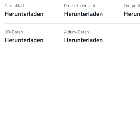
d geringe Gewichtsanforderungen.
Berü
Datenblatt
Produktübersicht
Footprin
Herunterladen
Herunterladen
Herun
pe
Mehr
3D-Daten
Altium-Daten
Herunterladen
Herunterladen