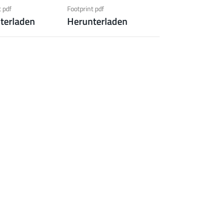
hrungsschutz)
t pdf
Footprint pdf
terladen
Herunterladen
 zur Produktgruppe