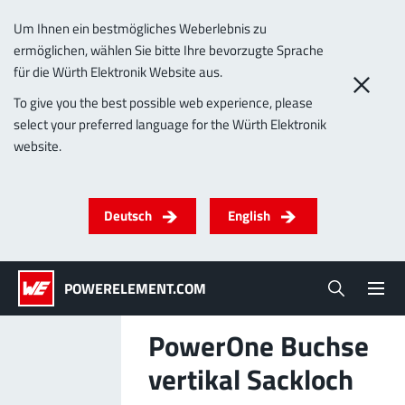
Um Ihnen ein bestmögliches Weberlebnis zu
ermöglichen, wählen Sie bitte Ihre bevorzugte Sprache
0
für die Würth Elektronik Website aus.
To give you the best possible web experience, please
select your preferred language for the Würth Elektronik
Produkte
website.
Powerelemente
PowerBusbars
PowerSockets
Anwendungen
ALLE PRODUKTE
Deutsch
English
Technologie
(LF) PowerOne
MPFT, THT, THR, SMT
Schrauben
Bis 1000 A
Ideal für vielseitige & individualisierbare
POWERELEMENT.COM
Lead-Free
Anwendungen.
Mehr zur Produktgruppe
PowerOne Buchse
Service & Support
vertikal Sackloch
Unternehmen