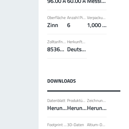
96.00 A
60.00 A
Messing
Steckverbindern; Hohe Kontaktüberdeckung der
Lammellenkontakte.
Oberfläche
Anzahl Pins
Verpackungseinheit
Mehr zur Produktgruppe
Zinn
6
1,000 Stück
Zolltarifnummer
Herkunftsland
PowerFlex
85369095
Deutschland
FPFT
Schrauben
Bis 60 A
Ideal für die Kombination von Schraub- und
Faston Flachsteckverbindern und geringe
Gewichtsanforderungen.
Mehr zur Produktgruppe
DOWNLOADS
Datenblatt
Produktübersicht
Zeichnung / Abmasse Artikel
LF PowerPlus
Herunterladen
Herunterladen
Herunterladen
MPFT, THT
Schrauben
Bis 360 A
Ideal für erhöhte Drehmomentanforderungen (ab
4 Nm), geringe Gewichtsanforderungen und
Footprint pdf
3D-Daten
Altium-Daten
automatisierte Verarbeitungen.