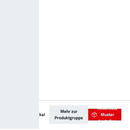
PowerOne
Kostenlose
Mehr zur
Buchse vertikal
Muster
Produktgruppe
bestellen
Sackloch