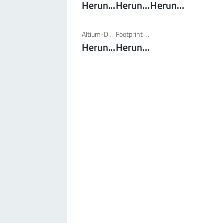
Herunterladen
Herunterladen
Herunterladen
Mehr zur Produktgruppe
Altium-Daten
Footprint dxf
Herunterladen
Herunterladen
LF PowerBasket
MPFT, FPTF, THT, SMT
Stecken
Bis 160 A
Ideal für mehrere Steckzyklen mit geringen
Steckkräften, hohe Positionstoleranzen und
geringe Gewichtsanforderungen.
Mehr zur Produktgruppe
PowerCover
Berührschutzelemente
Zubehör
Ideal für den Schutz von Powerelementen (Dreh-
und Berührungsschutz)
Mehr zur Produktgruppe