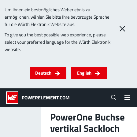
Um Ihnen ein bestmögliches Weberlebnis zu
ermöglichen, wählen Sie bitte Ihre bevorzugte Sprache
0
für die Würth Elektronik Website aus.
To give you the best possible web experience, please
select your preferred language for the Würth Elektronik
Produkte
website.
Powerelemente
PowerBusbars
PowerSockets
Anwendungen
ALLE PRODUKTE
Deutsch
English
Technologie
(LF) PowerOne
MPFT, THT, THR, SMT
Schrauben
Bis 1000 A
Ideal für vielseitige & individualisierbare
POWERELEMENT.COM
Lead-Free
Anwendungen.
Mehr zur Produktgruppe
PowerOne Buchse
Service & Support
vertikal Sackloch
Unternehmen