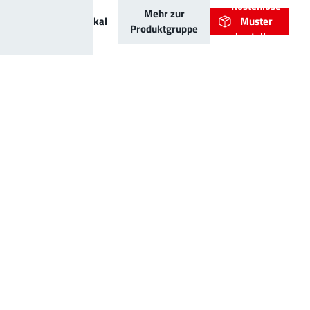
PowerOne
Kostenlose
Mehr zur
Buchse vertikal
Muster
Produktgruppe
bestellen
Sackloch
Weitere Produktvarianten