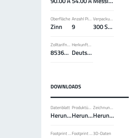
90.00 A
54.00 A
Messing
Steckverbindern; Hohe Kontaktüberdeckung der
Lammellenkontakte.
Oberfläche
Anzahl Pins
Verpackungseinheit
Mehr zur Produktgruppe
Zinn
9
300 Stück
Zolltarifnummer
Herkunftsland
PowerFlex
85369095
Deutschland
FPFT
Schrauben
Bis 60 A
Ideal für die Kombination von Schraub- und
Faston Flachsteckverbindern und geringe
Gewichtsanforderungen.
Mehr zur Produktgruppe
DOWNLOADS
Datenblatt
Produktübersicht
Zeichnung / Abmasse Artikel
LF PowerPlus
Herunterladen
Herunterladen
Herunterladen
MPFT, THT
Schrauben
Bis 360 A
Ideal für erhöhte Drehmomentanforderungen (ab
4 Nm), geringe Gewichtsanforderungen und
Footprint pdf
Footprint pdf
3D-Daten
automatisierte Verarbeitungen.