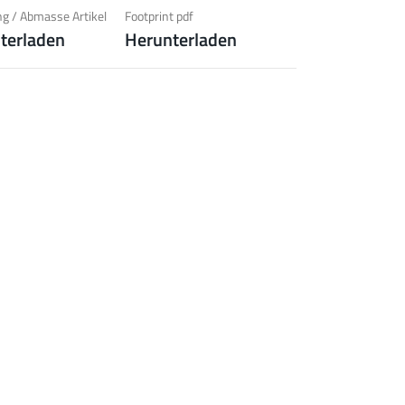
hrungsschutz)
g / Abmasse Artikel
Footprint pdf
terladen
Herunterladen
 zur Produktgruppe