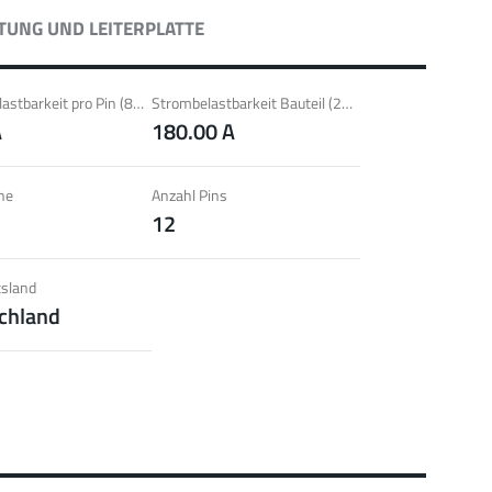
l für Verbindungen mit Lamella Steckverbindern; Hohe
TUNG UND LEITERPLATTE
aktüberdeckung der Lammellenkontakte.
 zur Produktgruppe
Strombelastbarkeit pro Pin (85°C) ~
Strombelastbarkeit Bauteil (20°C) ~
A
180.00 A
PowerPlus
he
Anzahl Pins
12
T, THT
Schrauben
Bis 360 A
l für erhöhte Drehmomentanforderungen (ab 4 Nm), geringe
chtsanforderungen und automatisierte Verarbeitungen.
sland
chland
 zur Produktgruppe
erCover
hrschutzelemente
Zubehör
l für den Schutz von Powerelementen (Dreh- und