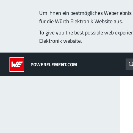
Um Ihnen ein bestmögliches Weberlebnis z
für die Würth Elektronik Website aus.
Produkte
Anwendungen
Technologie
Lead-Free
To give you the best possible web experie
Elektronik website.
Powerelemente
(LF) PowerOne
POWERELEMENT.COM
PowerBusbars
MPFT, THT, THR, SMT
PowerSockets
Ideal für vielseitige &
Mehr zur Produktgrup
ALLE PRODUKTE
PowerLamella
MPFT
Stecken
Bis 