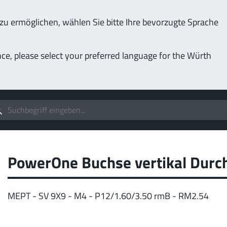
u ermöglichen, wählen Sie bitte Ihre bevorzugte Sprache
Service & Support
Unternehmen
nce, please select your preferred language for the Würth
(LF
Schrauben
Bis 1000 A
MPF
 individualisierbare Anwendungen.
Idea
IGBT
pe
PowerOne Buchse vertikal Durc
Mehr
MEPT - SV 9X9 - M4 - P12/1.60/3.50 rmB - RM2.54
Pow
400 A
MPF