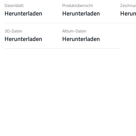
d geringe Gewichtsanforderungen.
Berü
Datenblatt
Produktübersicht
Zeichnun
Herunterladen
Herunterladen
Herun
pe
Mehr
3D-Daten
Altium-Daten
Herunterladen
Herunterladen