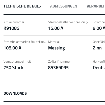
 mit Radsok Steckverbindern; Hohe
Idea
TECHNISCHE DETAILS
ABMESSUNGEN
VERARBEI
r Lammellenkontakte.
Kont
pe
Mehr
Artikelnummer
Strombelastbarkeit pro Pin (20°C) ~
K91086
15.00 A
9.00 
LF 
Strombelastbarkeit Bauteil (85°C) ~
Material
Oberfläc
108.00 A
Messing
Zinn
 60 A
MPF
ion von Schraub- und Faston
Idea
nd geringe Gewichtsanforderungen.
Gewi
Verpackungseinheit
Zolltarifnummer
Herkunft
750 Stück
85369095
Deuts
pe
Mehr
Pow
DOWNLOADS
Stecken
Bis 160 A
Berü
kzyklen mit geringen Steckkräften, hohe
Idea