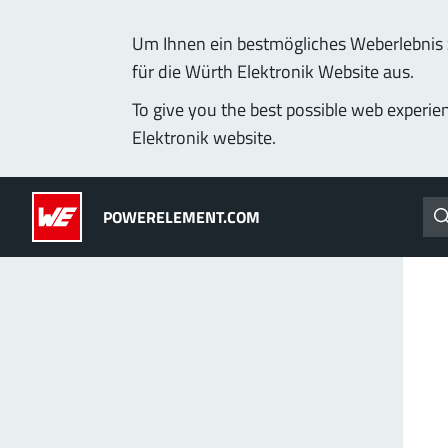
Um Ihnen ein bestmögliches Weberlebnis z
für die Würth Elektronik Website aus.
Produkte
Anwendungen
Technologie
Lead-Free
To give you the best possible web experie
Elektronik website.
Powerelemente
(LF) PowerOne
POWERELEMENT.COM
PowerBusbars
MPFT, THT, THR, SMT
PowerSockets
Ideal für vielseitige &
Mehr zur Produktgrup
ALLE PRODUKTE
PowerLamella
MPFT
Stecken
Bis 