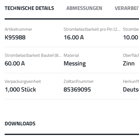
 mit Radsok Steckverbindern; Hohe
Idea
TECHNISCHE DETAILS
ABMESSUNGEN
VERARBEI
r Lammellenkontakte.
Kont
pe
Mehr
Artikelnummer
Strombelastbarkeit pro Pin (20°C) ~
K95988
16.00 A
10.00
LF 
Strombelastbarkeit Bauteil (85°C) ~
Material
Oberfläc
60.00 A
Messing
Zinn
 60 A
MPF
ion von Schraub- und Faston
Idea
nd geringe Gewichtsanforderungen.
Gewi
Verpackungseinheit
Zolltarifnummer
Herkunft
1,000 Stück
85369095
Deuts
pe
Mehr
Pow
DOWNLOADS
Stecken
Bis 160 A
Berü
kzyklen mit geringen Steckkräften, hohe
Idea