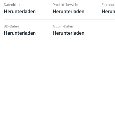
d geringe Gewichtsanforderungen.
Berü
Datenblatt
Produktübersicht
Zeichnun
Herunterladen
Herunterladen
Herun
pe
Mehr
3D-Daten
Altium-Daten
Herunterladen
Herunterladen