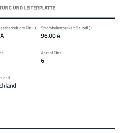
l für Verbindungen mit Lamella Steckverbindern; Hohe
TUNG UND LEITERPLATTE
aktüberdeckung der Lammellenkontakte.
 zur Produktgruppe
Strombelastbarkeit pro Pin (85°C) ~
Strombelastbarkeit Bauteil (20°C) ~
 A
96.00 A
PowerPlus
he
Anzahl Pins
6
T, THT
Schrauben
Bis 360 A
l für erhöhte Drehmomentanforderungen (ab 4 Nm), geringe
chtsanforderungen und automatisierte Verarbeitungen.
sland
chland
 zur Produktgruppe
erCover
hrschutzelemente
Zubehör
l für den Schutz von Powerelementen (Dreh- und