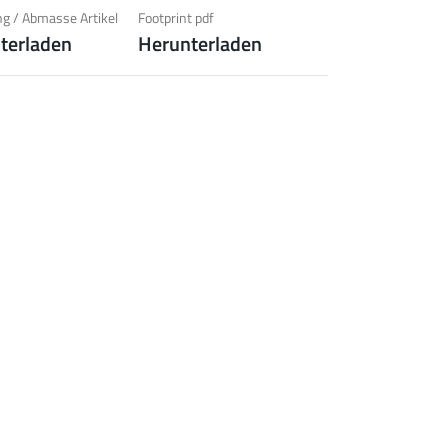
hrungsschutz)
g / Abmasse Artikel
Footprint pdf
terladen
Herunterladen
 zur Produktgruppe