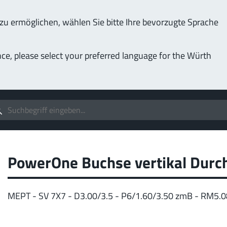
u ermöglichen, wählen Sie bitte Ihre bevorzugte Sprache
Service & Support
Unternehmen
nce, please select your preferred language for the Würth
(LF
Schrauben
Bis 1000 A
MPF
 individualisierbare Anwendungen.
Idea
IGBT
pe
PowerOne Buchse vertikal Durc
Mehr
MEPT - SV 7X7 - D3.00/3.5 - P6/1.60/3.50 zmB - RM5.
Pow
400 A
MPF